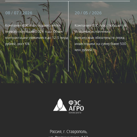
08 / 07 / 2026
20 / 05 / 2026
Компания ФЭС-Агро подвела итоги
Компания ФЭС-Агро сообщает об
первого полугодия 2026 года. Объем
успешном исполнении
контрактации увеличился до 12,5 млрд
финансовых обязательств перед
рублей, рост 6%
инвесторами на сумму более 500
млн рублей
Россия, г. Ставрополь,