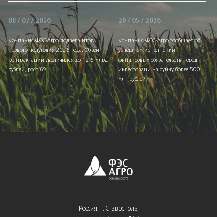
08 / 07 / 2026
20 / 05 / 2026
Компания ФЭС-Агро подвела итоги
Компания ФЭС-Агро сообщает об
первого полугодия 2026 года. Объем
успешном исполнении
контрактации увеличился до 12,5 млрд
финансовых обязательств перед
рублей, рост 6%
инвесторами на сумму более 500
млн рублей
Россия, г. Ставрополь,