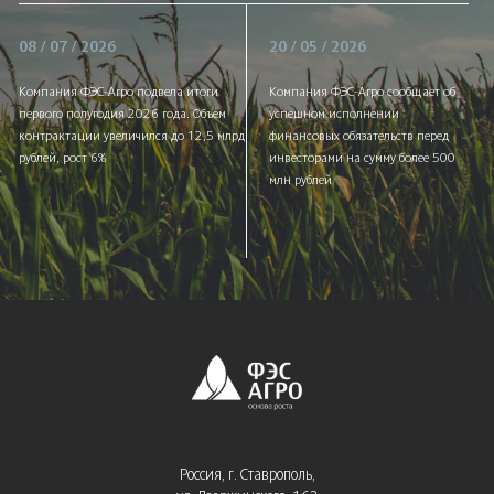
08 / 07 / 2026
20 / 05 / 2026
Компания ФЭС-Агро подвела итоги
Компания ФЭС-Агро сообщает об
первого полугодия 2026 года. Объем
успешном исполнении
контрактации увеличился до 12,5 млрд
финансовых обязательств перед
рублей, рост 6%
инвесторами на сумму более 500
млн рублей
Россия, г. Ставрополь,