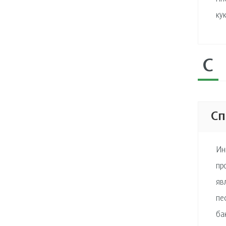
ку
С
Сп
Ин
пр
яв
пе
ба