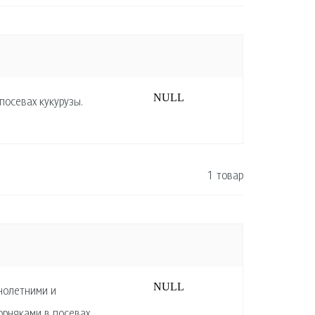
NULL
осевах кукурузы.
1 товар
NULL
нолетними и
рняками в посевах