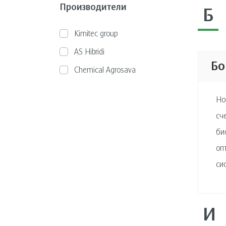
Производители
Б
Kimitec group
AS Hibridi
Бо
Chemical Agrosava
Но
сч
би
оп
си
И