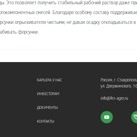
ды. Это позволяет получить стабильный рабочий раствор даже пр
огокомпонентных смесей. Благодаря особому составу поддерживае
рсунки опрыскивателя чистыми, не давая осадку откладываться в
забивать форсунки.
Россия, г. Ставрополь
КАРЬЕРА У НАС
ул. Дзержинского, 1
ИНВЕСТОРАМ
info@fes-agro.ru
ДОКУМЕНТЫ
КОНТАКТЫ