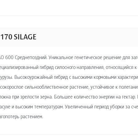
 170 SILAGE
О 600 Среднепоздний. Уникальное генетическое решение для заг
ециализированный гибрид силосного направления, относящийся к 
курузы. Высокоурожайный гибрид с высокими кормовыми характери
сокорослое сильнооблиственное растение, устойчивое к полегани
локна при зрелости зерна. Большее количество энергии на гектар.
засухе и высоким температурам. Увеличенный период уборки за сч
агопотерь растением.