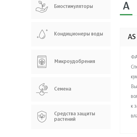
A
Биостимуляторы
Кондиционеры воды
AS
ФА
Микроудобрения
Сп
ку
Вы
Семена
во
к 
Средства защиты
вл
растений