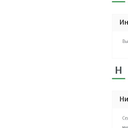
Ин
Вы
Н
Ни
Се
мн